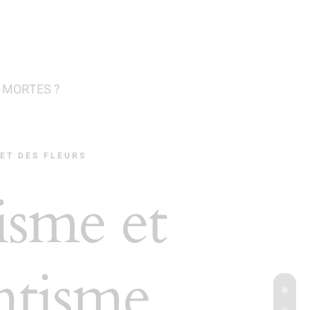
 MORTES ?
ET DES FLEURS
isme et
ntisme