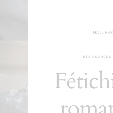
NATURES
DES COCHONS 
Fétich
roma