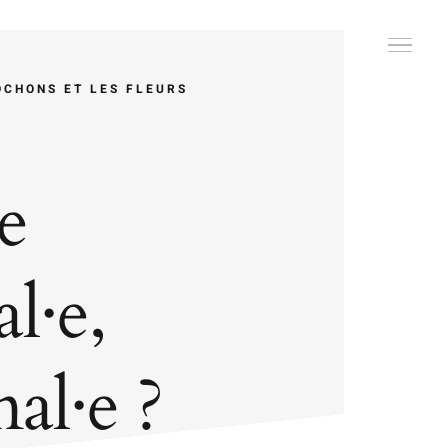
OCHONS ET LES FLEURS
je
l·e,
al·e ?