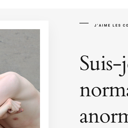
J’AIME LES C
Suis-
norma
anorm