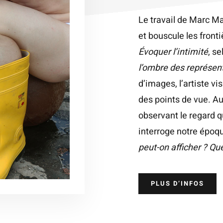
Le travail de Marc Ma
et bouscule les fronti
Évoquer l’intimité
, se
l’ombre des représen
d’images, l’artiste vi
des points de vue. Au
observant le regard qu
interroge notre époqu
peut-on afficher ? Qu
PLUS D’INFOS