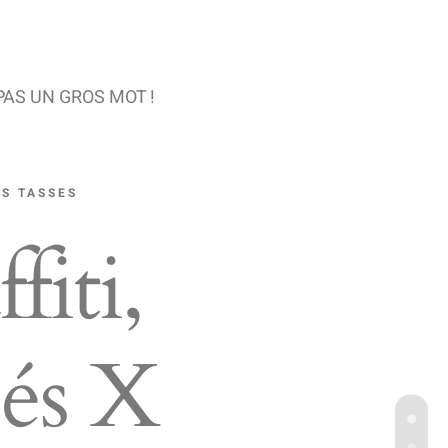
PAS UN GROS MOT !
ES TASSES
fiti,
sés X