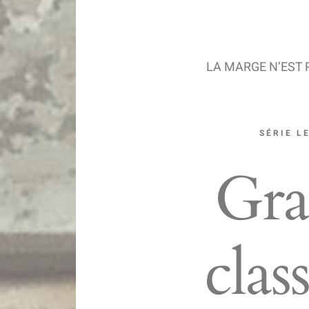
LA MARGE N’EST 
SÉRIE L
Graf
clas